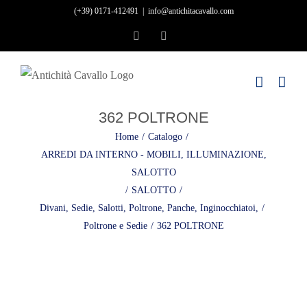
Skip
(+39) 0171-412491
|
info@antichitacavallo.com
to
Facebook
Instagram
content
362 POLTRONE
Home
/
Catalogo
/
ARREDI DA INTERNO - MOBILI, ILLUMINAZIONE,
SALOTTO
/
SALOTTO
/
Divani, Sedie, Salotti, Poltrone, Panche, Inginocchiatoi,
/
Poltrone e Sedie
/
362 POLTRONE