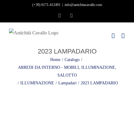
Skip
(+39) 0171-412491
|
info@antichitacavallo.com
to
Facebook
Instagram
content
2023 LAMPADARIO
Home
/
Catalogo
/
ARREDI DA INTERNO - MOBILI, ILLUMINAZIONE,
SALOTTO
/
ILLUMINAZIONE
/
Lampadari
/
2023 LAMPADARIO