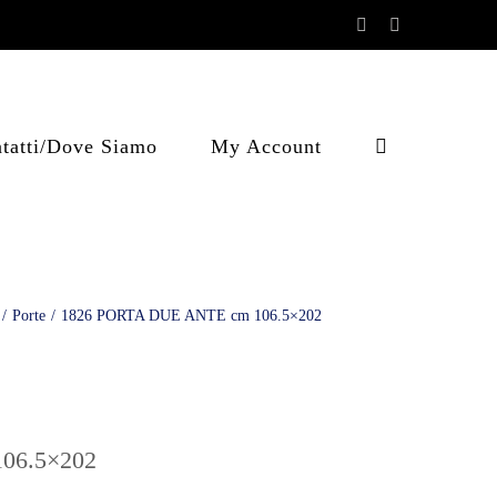
Facebook
Instagram
tatti/Dove Siamo
My Account
/
Porte
/
1826 PORTA DUE ANTE cm 106.5×202
06.5×202