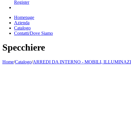
Register
Homepage
Azienda
Catalogo
Contatti/Dove Siamo
Specchiere
Home
/
Catalogo
/
ARREDI DA INTERNO - MOBILI, ILLUMINAZ